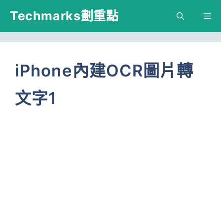
跳
Techmarks劃重點
M
至
主
要
iPhone內建OCR圖片轉
內
文字1
容