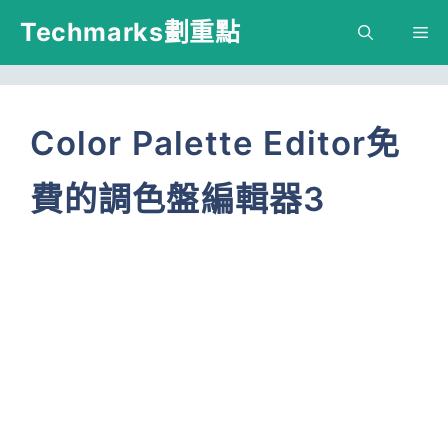
跳
Techmarks劃重點
M
至
主
要
Color Palette Editor免
內
費的調色盤編輯器3
容