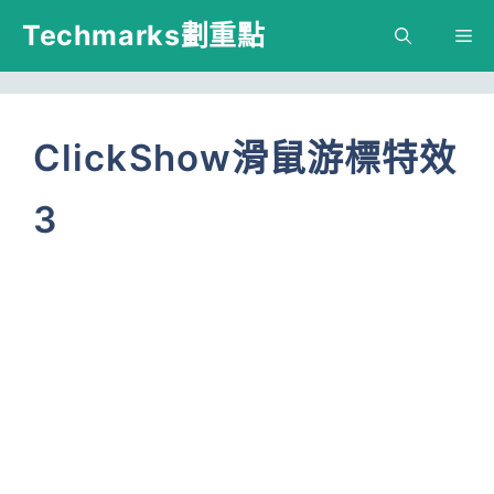
跳
Techmarks劃重點
M
至
主
要
ClickShow滑鼠游標特效
內
3
容