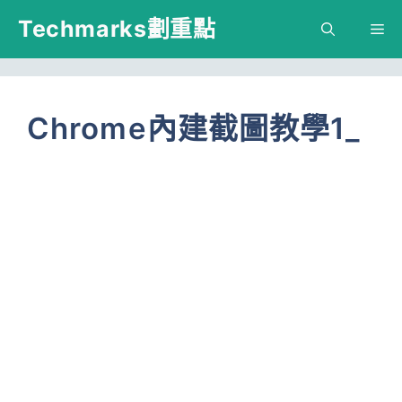
跳
Techmarks劃重點
M
至
主
要
Chrome內建截圖教學1_
內
容