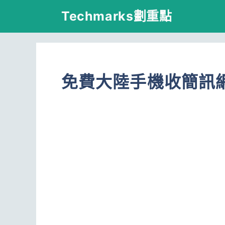
跳
Techmarks劃重點
至
主
要
免費大陸手機收簡訊
內
容