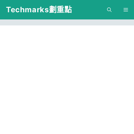
跳
Techmarks劃重點
M
至
主
要
內
容