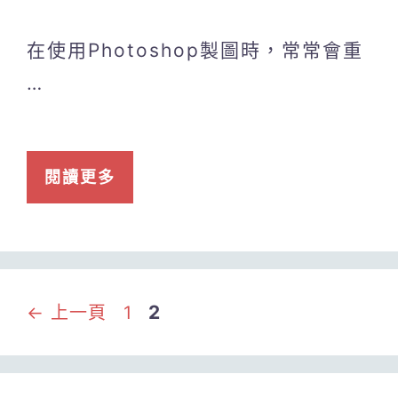
在使用Photoshop製圖時，常常會重
…
閱讀更多
頁
頁
2
←
上一頁
1
面
面