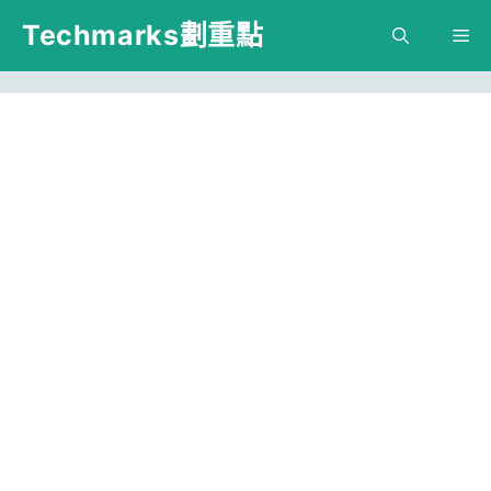
跳
Techmarks劃重點
M
至
主
要
內
容