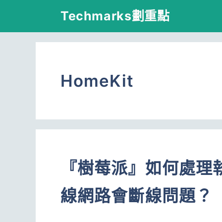
跳
Techmarks劃重點
至
主
要
HomeKit
內
容
『樹莓派』如何處理執行
線網路會斷線問題？