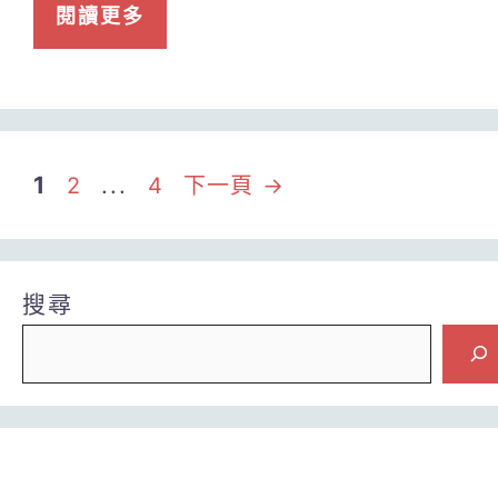
閱讀更多
頁
頁
頁
1
...
2
4
下一頁
→
面
面
面
搜尋