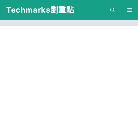
跳
Techmarks劃重點
M
至
主
要
內
容