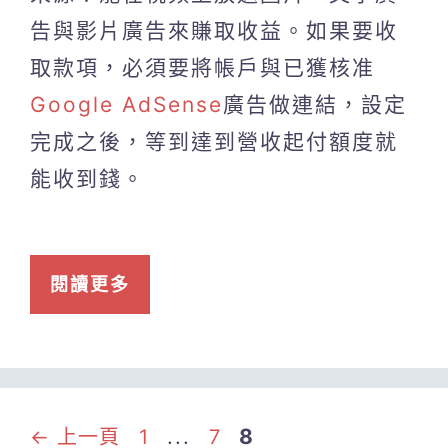
告與影片廣告來賺取收益。如果要收
取款項，必須要將帳戶與已獲核准
Google AdSense
廣告做連結，設定
完成之後，等到達到營收起付額度就
能收到錢。
閱讀更多
頁
頁
頁
...
8
←
上一頁
1
7