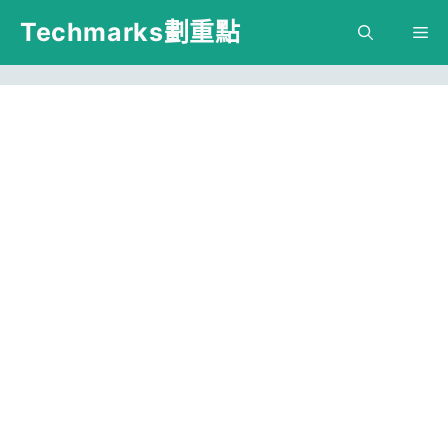
跳
Techmarks劃重點
M
至
主
要
內
容