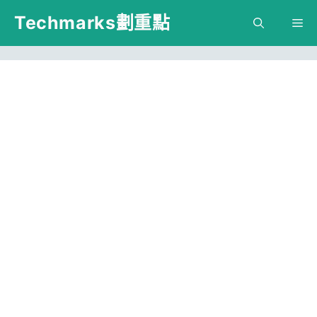
跳
Techmarks劃重點
M
至
主
要
內
容