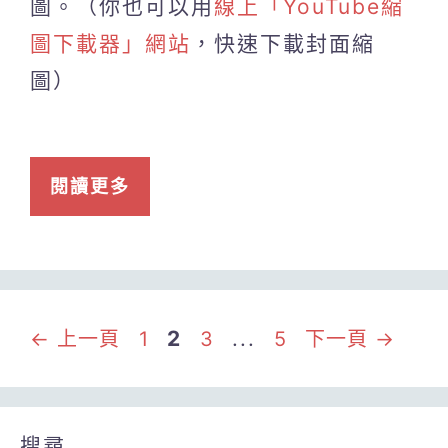
圖。（你也可以用
線上「YouTube縮
圖下載器」網站
，快速下載封面縮
圖）
閱讀更多
頁
頁
頁
頁
2
...
←
上一頁
1
3
5
下一頁
→
面
面
面
面
搜尋