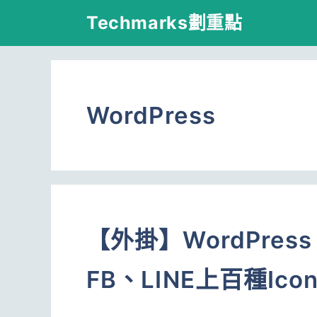
跳
Techmarks劃重點
至
主
要
WordPress
內
容
【外掛】WordPre
FB、LINE上百種Ico