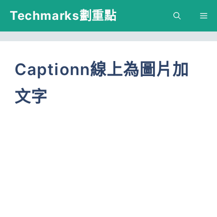
跳
Techmarks劃重點
M
至
主
要
Captionn線上為圖片加
內
文字
容