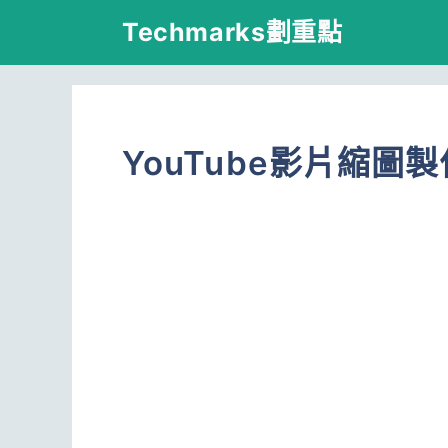
跳
Techmarks劃重點
至
主
要
YouTube影片縮圖製
內
容