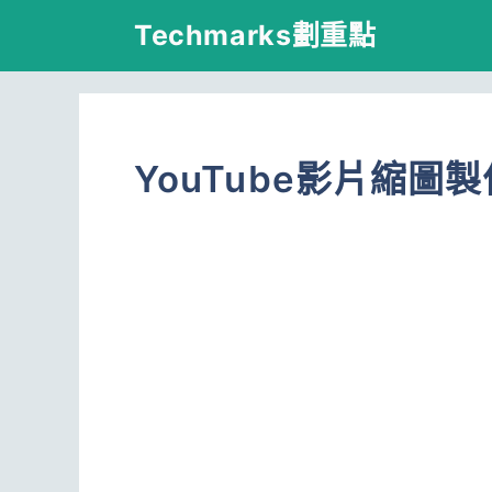
跳
Techmarks劃重點
至
主
要
YouTube影片縮圖製
內
容