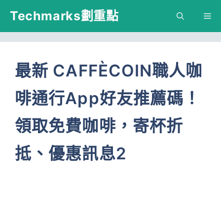
跳
Techmarks劃重點
M
至
主
要
最新 CAFFÈCOIN職人咖
內
啡通行App好友推薦碼！
容
領取免費咖啡，寄杯折
抵、優惠訊息2