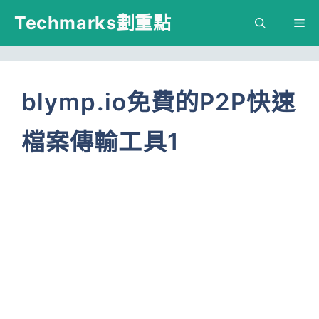
跳
Techmarks劃重點
M
至
主
要
blymp.io免費的P2P快速
內
檔案傳輸工具1
容