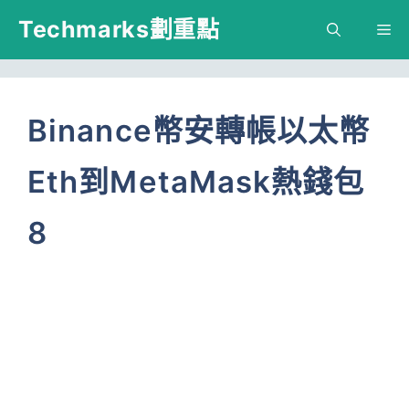
跳
Techmarks劃重點
M
至
主
要
Binance幣安轉帳以太幣
內
Eth到MetaMask熱錢包
容
8