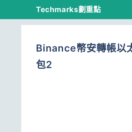
跳
Techmarks劃重點
至
主
要
Binance幣安轉帳以
內
容
包2