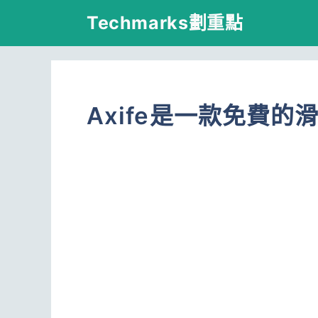
跳
Techmarks劃重點
至
主
要
Axife是一款免費的
內
容