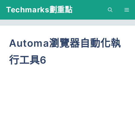
跳
Techmarks劃重點
M
至
主
要
Automa瀏覽器自動化執
內
行工具6
容