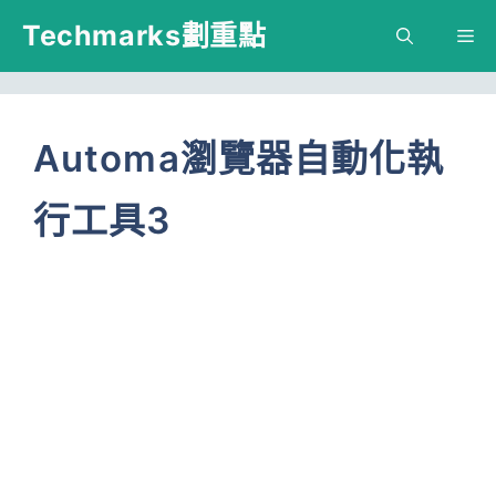
跳
Techmarks劃重點
M
至
主
要
Automa瀏覽器自動化執
內
行工具3
容