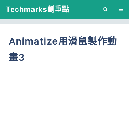
跳
Techmarks劃重點
M
至
主
要
Animatize用滑鼠製作動
內
畫3
容