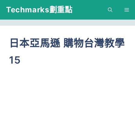
跳
Techmarks劃重點
M
至
主
要
日本亞馬遜 購物台灣教學
內
15
容