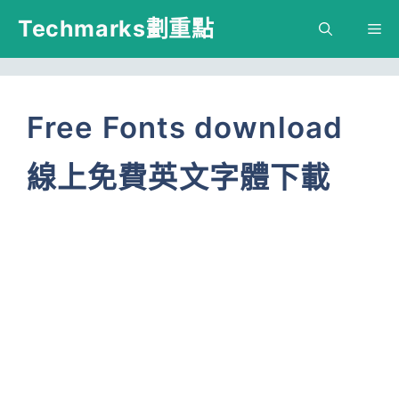
跳
Techmarks劃重點
M
至
主
要
Free Fonts download
內
線上免費英文字體下載
容