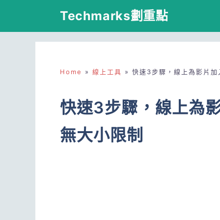
跳
Techmarks劃重點
至
主
要
Home
»
線上工具
»
快速3步驟，線上為影片加
內
容
快速3步驟，線上為
無大小限制