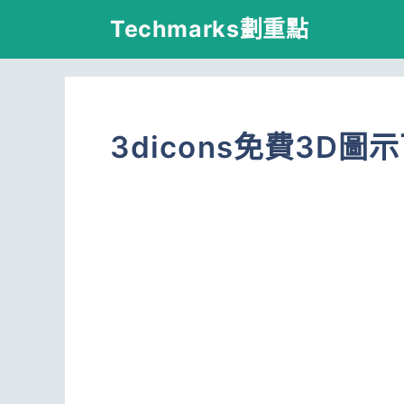
跳
Techmarks劃重點
至
主
要
3dicons免費3D圖
內
容