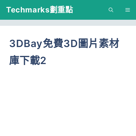
跳
Techmarks劃重點
M
至
主
要
3DBay免費3D圖片素材
內
庫下載2
容