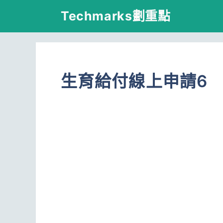
跳
Techmarks劃重點
至
主
要
生育給付線上申請6
內
容