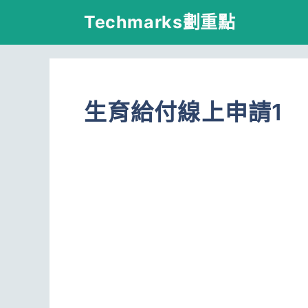
跳
Techmarks劃重點
至
主
要
生育給付線上申請1
內
容